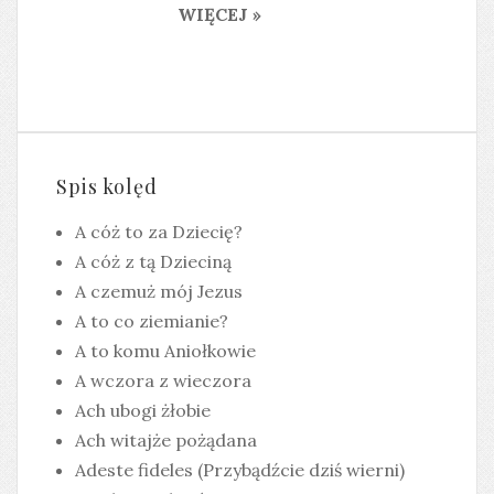
WIĘCEJ »
Spis kolęd
A cóż to za Dziecię?
A cóż z tą Dzieciną
A czemuż mój Jezus
A to co ziemianie?
A to komu Aniołkowie
A wczora z wieczora
Ach ubogi żłobie
Ach witajże pożądana
Adeste fideles (Przybądźcie dziś wierni)