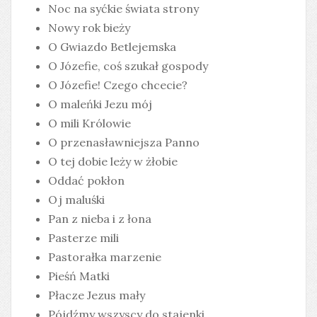
Noc na syćkie świata strony
Nowy rok bieży
O Gwiazdo Betlejemska
O Józefie, coś szukał gospody
O Józefie! Czego chcecie?
O maleńki Jezu mój
O mili Królowie
O przenasławniejsza Panno
O tej dobie leży w żłobie
Oddać pokłon
Oj maluśki
Pan z nieba i z łona
Pasterze mili
Pastorałka marzenie
Pieśń Matki
Płacze Jezus mały
Pójdźmy wszyscy do stajenki