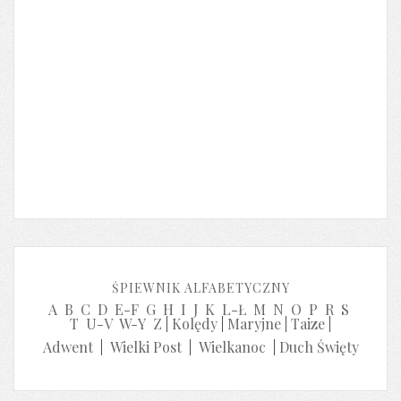
ŚPIEWNIK ALFABETYCZNY
A
B
C
D
E-F
G
H
I
J
K
L-Ł
M
N
O
P
R
S
T
U-V
W-Y
Z
|
Kolędy
|
Maryjne
|
Taize
|
Adwent
|
Wielki Post
|
Wielkanoc
|
Duch Święty