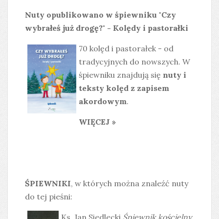
Nuty opublikowano w śpiewniku "Czy
wybrałeś już drogę?" - Kolędy i pastorałki
70 kolęd i pastorałek - od
tradycyjnych do nowszych. W
śpiewniku znajdują się
nuty i
teksty kolęd z zapisem
akordowym
.
WIĘCEJ »
ŚPIEWNIKI
, w których można znaleźć nuty
do tej pieśni:
Ks. Jan Siedlecki
Śpiewnik kościelny