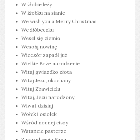
W żłobie leży
W żłobku na sianie
We wish you a Merry Christmas
We żłóbeczku
Wesel się ziemio
Wesołą nowinę
Wieczór zapadł już
Wielkie Boże narodzenie
Witaj gwiazdko złota
Witaj Jezu, ukochany
Witaj Zbawicielu
Witaj, Jezu narodzony
Wiwat dzisiaj
Wołek i osiołek
Wśród nocnej ciszy
Wstańcie pasterze
Z narodzenia Pana