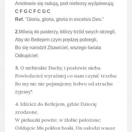
Aniołowie się radują, pod niebiosy wyśpiewują:
C F G C F C G C
Ref.
"Gloria, gloria, gloria in excelsis Deo."
2.
Mówią do pasterzy, którzy trzód swych strzegli,
Aby do Betlejem czym prędzej pobiegli,
Bo się narodził Zbawiciel, wszego świata
Odkupiciel:
3.
O niebieskie Duchy, i posłowie nieba.
Powiedzcież wyraźniej co nam czynić trzeba:
Bo my nic nie pojmujemy, ledwo od strachu
żyjemy".
4. Idźcież do Betlejem, gdzie Dziecię
zrodzone,
W pieluszki powite, w żłobie położone:
Oddajcie Mu pokłon boski, On osłodzi wasze