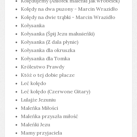
Kolędujemy (Aniołek maleńki jak wróbelek)
Kolędy na dwa puzony - Marcin Wrazidło
Kolędy na dwie trąbki - Marcin Wrazidło
Kołysanka
Kołysanka (Śpij Jezu malusieńki)
Kołysanka (Z dala płynie)
Kołysanka dla okruszka
Kołysanka dla Tomka
Królestwo Prawdy
Któż o tej dobie płacze
Leć kolędo
Leć kolędo (Czerwone Gitary)
Lulajże Jezuniu
Maleńka Miłości
Maleńka przyszła miłość
Maleńki Jezu
Mamy przyjaciela