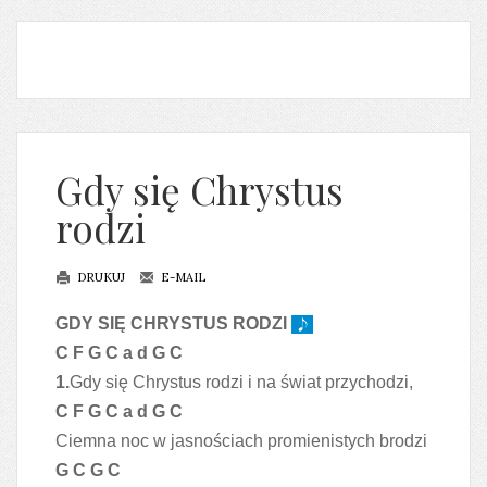
Gdy się Chrystus
rodzi
DRUKUJ
E-MAIL
GDY SIĘ CHRYSTUS RODZI
C F G C a d G C
1.
Gdy się Chrystus rodzi i na świat przychodzi,
C F G C a d G C
Ciemna noc w jasnościach promienistych brodzi
G C G C