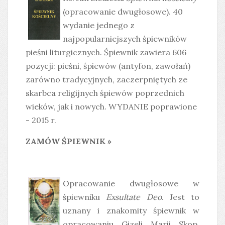
(opracowanie dwugłosowe). 40
wydanie jednego z
najpopularniejszych śpiewników
pieśni liturgicznych. Śpiewnik zawiera 606
pozycji: pieśni, śpiewów (antyfon, zawołań)
zarówno tradycyjnych, zaczerpniętych ze
skarbca religijnych śpiewów poprzednich
wieków, jak i nowych. WYDANIE poprawione
- 2015 r.
ZAMÓW ŚPIEWNIK »
Opracowanie dwugłosowe w
śpiewniku
Exsultate Deo
. Jest to
uznany i znakomity śpiewnik w
opracowaniu Gizeli Marii Skop.