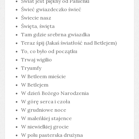
Świat jest piękny od Panienki
Świeć gwiazdeczko świeć
Świecie nasz
Święta, święta
Tam gdzie srebrna gwiazdka
Teraz śpij (Jakaś światłość nad Betlejem)
To, co było od początku
Trwaj wigilio
Tryumfy
W Betleem mieście
W Betlejem
W dzień Bożego Narodzenia
W górę serca i czoła
W grudniowe noce
W maleńkiej stajence
W niewielkiej grocie
W polu pasterska drużyna