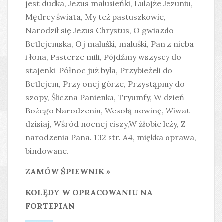
jest dudka, Jezus malusieńki, Lulajże Jezuniu,
Mędrcy świata, My też pastuszkowie,
Narodził się Jezus Chrystus, O gwiazdo
Betlejemska, Oj maluśki, maluśki, Pan z nieba
i łona, Pasterze mili, Pójdźmy wszyscy do
stajenki, Północ już była, Przybieżeli do
Betlejem, Przy onej górze, Przystąpmy do
szopy, Śliczna Panienka, Tryumfy, W dzień
Bożego Narodzenia, Wesołą nowinę, Wiwat
dzisiaj, Wśród nocnej ciszy,W żłobie leży, Z
narodzenia Pana. 132 str. A4, miękka oprawa,
bindowane.
ZAMÓW ŚPIEWNIK »
KOLĘDY W OPRACOWANIU NA
FORTEPIAN