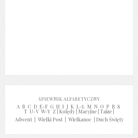
ŚPIEWNIK ALFABETYCZNY
A
B
C
D
E-F
G
H
I
J
K
L-Ł
M
N
O
P
R
S
T
U-V
W-Y
Z
|
Kolędy
|
Maryjne
|
Taize
|
Adwent
|
Wielki Post
|
Wielkanoc
|
Duch Święty