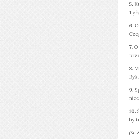
5.
Kt
Ty ł
6.
O
Czeg
7.
O 
prz
8.
Mi
Byś 
9.
S
nie
10.
by 
(sł. 