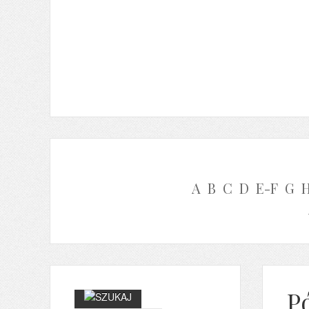
A
B
C
D
E-F
G
P