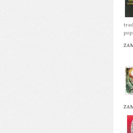
trad
pop
ZAM
ZAM