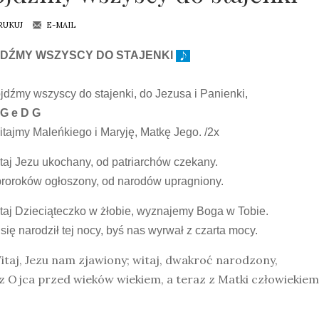
RUKUJ
E-MAIL
DŹMY WSZYSCY DO STAJENKI
jdźmy wszyscy do stajenki, do Jezusa i Panienki,
 G e
D G
tajmy Maleńkiego i Maryję, Matkę Jego. /2x
taj Jezu ukochany, od patriarchów czekany.
roroków ogłoszony, od narodów upragniony.
taj Dzieciąteczko w żłobie, wyznajemy Boga w Tobie.
się narodził tej nocy, byś nas wyrwał z czarta mocy.
itaj, Jezu nam zjawiony; witaj, dwakroć narodzony,
z Ojca przed wieków wiekiem, a teraz z Matki człowiekiem