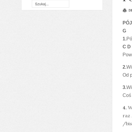
D
PÓJ
G
1.
Pó
C D
Powi
2.
Wi
Od p
3.
Wi
Coś 
4.
W
raz 
/bis