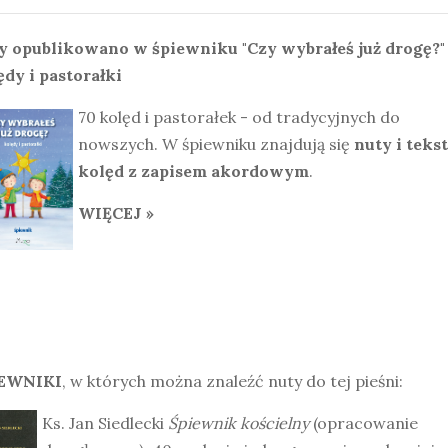
y opublikowano w śpiewniku "Czy wybrałeś już drogę?"
ędy i pastorałki
70 kolęd i pastorałek - od tradycyjnych do
nowszych. W śpiewniku znajdują się
nuty i teks
kolęd z zapisem akordowym
.
WIĘCEJ »
EWNIKI
, w których można znaleźć nuty do tej pieśni:
Ks. Jan Siedlecki
Śpiewnik kościelny
(opracowanie