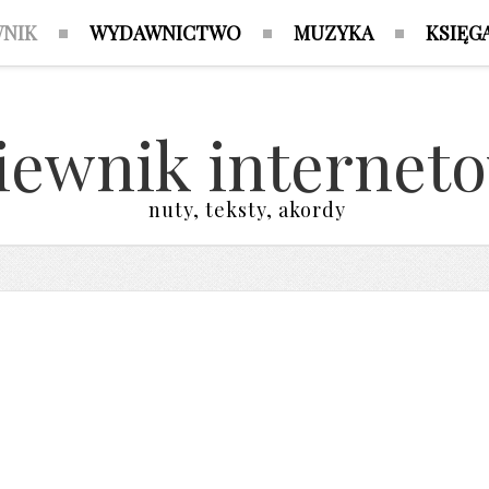
WNIK
WYDAWNICTWO
MUZYKA
KSIĘG
iewnik internet
nuty, teksty, akordy