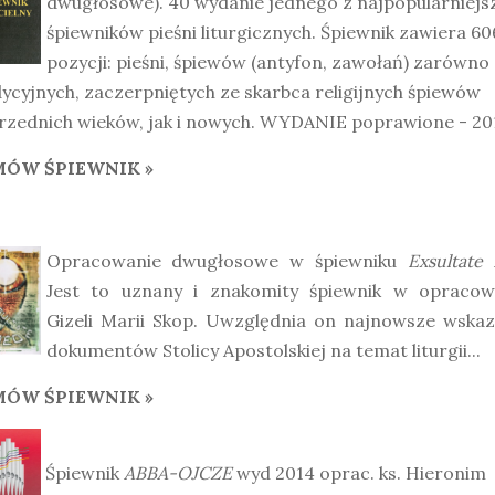
dwugłosowe). 40 wydanie jednego z najpopularniejs
śpiewników pieśni liturgicznych. Śpiewnik zawiera 60
pozycji: pieśni, śpiewów (antyfon, zawołań) zarówno
ycyjnych, zaczerpniętych ze skarbca religijnych śpiewów
rzednich wieków, jak i nowych. WYDANIE poprawione - 201
ÓW ŚPIEWNIK »
Opracowanie dwugłosowe w śpiewniku
Exsultate
Jest to uznany i znakomity śpiewnik w opracow
Gizeli Marii Skop. Uwzględnia on najnowsze wskaz
dokumentów Stolicy Apostolskiej na temat liturgii...
ÓW ŚPIEWNIK »
Śpiewnik
ABBA-OJCZE
wyd 2014 oprac. ks. Hieronim