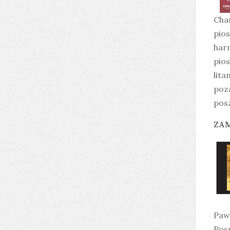
Cham
pios
harm
pios
lita
poza
posz
ZAM
Pawe
Posp