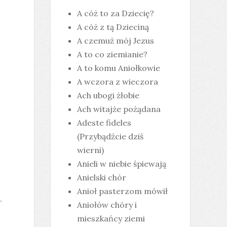
A cóż to za Dziecię?
A cóż z tą Dzieciną
A czemuż mój Jezus
A to co ziemianie?
A to komu Aniołkowie
A wczora z wieczora
Ach ubogi żłobie
Ach witajże pożądana
Adeste fideles
(Przybądźcie dziś
wierni)
Anieli w niebie śpiewają
Anielski chór
Anioł pasterzom mówił
.
Aniołów chóry i
mieszkańcy ziemi