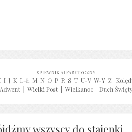
ŚPIEWNIK ALFABETYCZNY
H
I
J
K
L-Ł
M
N
O
P
R
S
T
U-V
W-Y
Z
|
Kolęd
Adwent
|
Wielki Post
|
Wielkanoc
|
Duch Święt
ójdźmy wszyscy do stajenki