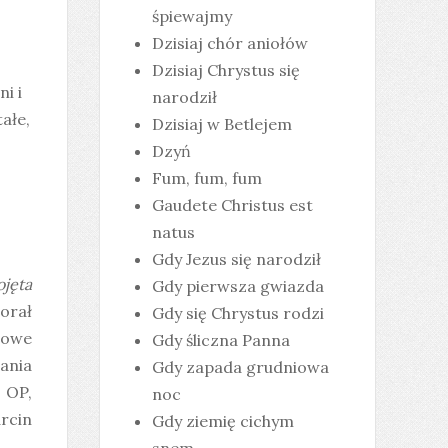
śpiewajmy
Dzisiaj chór aniołów
Dzisiaj Chrystus się
i i
narodził
tałe,
Dzisiaj w Betlejem
Dzyń
Fum, fum, fum
Gaudete Christus est
natus
Gdy Jezus się narodził
ojęta
Gdy pierwsza gwiazda
horał
Gdy się Chrystus rodzi
sowe
Gdy śliczna Panna
ania
Gdy zapada grudniowa
 OP,
noc
arcin
Gdy ziemię cichym