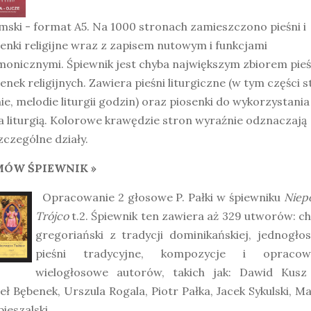
ski - format A5. Na 1000 stronach zamieszczono pieśni i
enki religijne wraz z zapisem nutowym i funkcjami
onicznymi. Śpiewnik jest chyba największym zbiorem pieśn
enek religijnych. Zawiera pieśni liturgiczne (w tym części s
nie, melodie liturgii godzin) oraz piosenki do wykorzystania
 liturgią. Kolorowe krawędzie stron wyraźnie odznaczają
czególne działy.
ÓW ŚPIEWNIK »
Opracowanie 2 głosowe P. Pałki w śpiewniku
Niep
Trójco
t.2. Śpiewnik ten zawiera aż 329 utworów: c
gregoriański z tradycji dominikańskiej, jednogło
pieśni tradycyjne, kompozycje i opracow
wielogłosowe autorów, takich jak: Dawid Kusz
ł Bębenek, Urszula Rogala, Piotr Pałka, Jacek Sykulski, M
ieszalski.