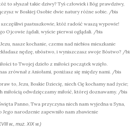
óż to słyszał takie dziwy? Tyś człowiek i Bóg prawdziwy,
ączysz w Boskiej Osobie dwie natury różne sobie. /bis
 szczęśliwi pastuszkowie, któż radość waszą wypowie!
o Ojcowie żądali, wyście pierwsi oglądali. /bis
Jezu, nasze kochanie, czemu nad niebios mieszkanie
ekładasz nędzę, ubóstwo, i wyniszczasz swoje Bóstwo? /bi
łości to Twojej dzieło z miłości początek wzięło.
nas zrównał z Aniołami, poniżasz się między nami. /bis
praw to, Jezu, Boskie Dziecię, niech Cię kochamy nad życie;
ch miłością odwdzięczamy miłość, której doznawamy. /bis
Święta Panno, Twa przyczyna niech nam wyjedna u Syna,
to Jego narodzenie zapewniło nam zbawienie
XVIII w., muz. XIX w.)