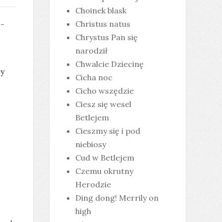
Choinek blask
 -
Christus natus
Chrystus Pan się
narodził
Chwalcie Dziecinę
ty
Cicha noc
Cicho wszędzie
Ciesz się wesel
Betlejem
Cieszmy się i pod
niebiosy
Cud w Betlejem
Czemu okrutny
Herodzie
Ding dong! Merrily on
high