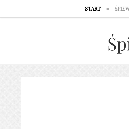
START
ŚPIE
Śp