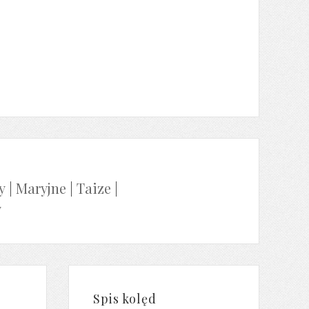
y
|
Maryjne
|
Taize
|
y
Spis kolęd