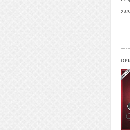
ZAM
----
OPR