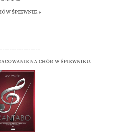
ÓW ŚPIEWNIK »
-----------------
ACOWANIE NA CHÓR W ŚPIEWNIKU: