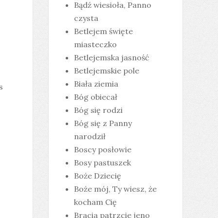
Bądź wiesioła, Panno
czysta
Betlejem święte
miasteczko
Betlejemska jasność
Betlejemskie pole
Biała ziemia
s
Bóg obiecał
Bóg się rodzi
Bóg się z Panny
narodził
Boscy posłowie
Bosy pastuszek
Boże Dziecię
Boże mój, Ty wiesz, że
kocham Cię
Bracia patrzcie jeno