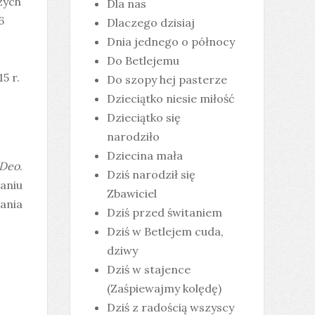
zych
Dla nas
6
Dlaczego dzisiaj
Dnia jednego o północy
Do Betlejemu
5 r.
Do szopy hej pasterze
Dzieciątko niesie miłość
Dzieciątko się
narodziło
Dziecina mała
 Deo
.
Dziś narodził się
aniu
Zbawiciel
ania
Dziś przed świtaniem
Dziś w Betlejem cuda,
dziwy
Dziś w stajence
(Zaśpiewajmy kolędę)
Dziś z radością wszyscy