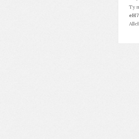
Ty m
eH7
Allel