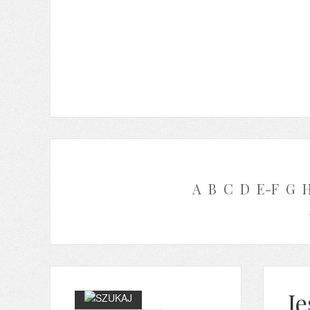
A
B
C
D
E-F
G
J