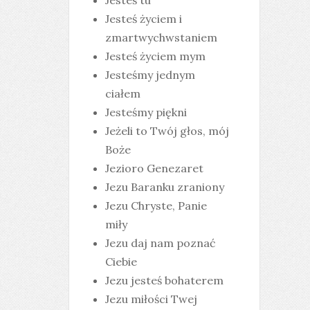
Jesteś tu
Jesteś życiem i
zmartwychwstaniem
Jesteś życiem mym
Jesteśmy jednym
ciałem
Jesteśmy piękni
Jeżeli to Twój głos, mój
Boże
Jezioro Genezaret
Jezu Baranku zraniony
Jezu Chryste, Panie
miły
Jezu daj nam poznać
Ciebie
Jezu jesteś bohaterem
Jezu miłości Twej