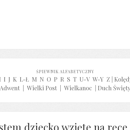
ŚPIEWNIK ALFABETYCZNY
H
I
J
K
L-Ł
M
N
O
P
R
S
T
U-V
W-Y
Z
|
Kolęd
Adwent
|
Wielki Post
|
Wielkanoc
|
Duch Święt
estem dziecko wzięte na ręce