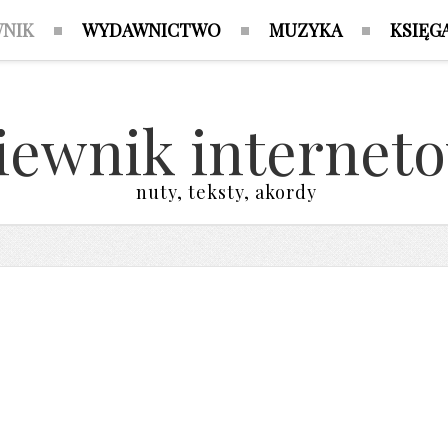
WNIK
WYDAWNICTWO
MUZYKA
KSIĘG
iewnik internet
nuty, teksty, akordy