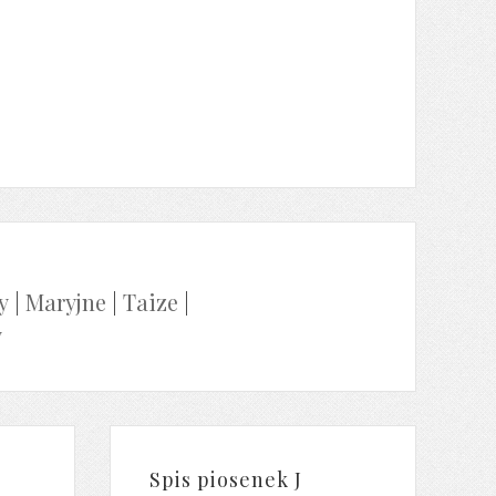
y
|
Maryjne
|
Taize
|
y
Spis piosenek J