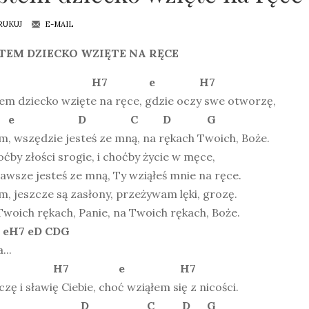
RUKUJ
E-MAIL
TEM DZIECKO WZIĘTE NA RĘCE
e H7 e H7
em dziecko wzięte na ręce, gdzie oczy swe otworzę,
e D C D G
, wszędzie jesteś ze mną, na rękach Twoich, Boże.
oćby złości srogie, i choćby życie w męce,
awsze jesteś ze mną, Ty wziąłeś mnie na ręce.
, jeszcze są zasłony, przeżywam lęki, grozę.
woich rękach, Panie, na Twoich rękach, Boże.
 eH7 eD CDG
...
e H7 e H7
zę i sławię Ciebie, choć wziąłem się z nicości.
e D C D G