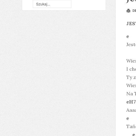
D
JES
Jest
Wiem
I ch
Ty z
Wiem
Na T
eH7
Aaaa
Tańc