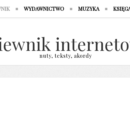
WNIK
WYDAWNICTWO
MUZYKA
KSIĘG
iewnik internet
nuty, teksty, akordy