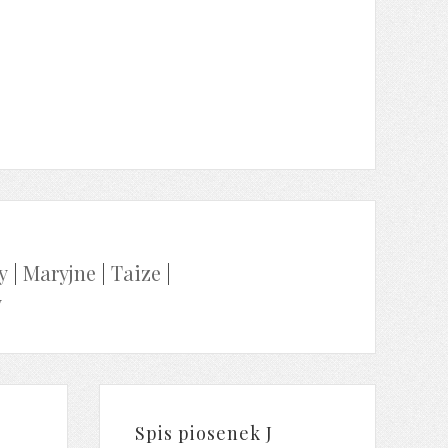
y
|
Maryjne
|
Taize
|
y
Spis piosenek J