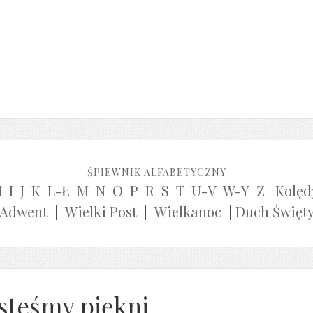
ŚPIEWNIK ALFABETYCZNY
H
I
J
K
L-Ł
M
N
O
P
R
S
T
U-V
W-Y
Z
|
Kolęd
Adwent
|
Wielki Post
|
Wielkanoc
|
Duch Święt
esteśmy piękni