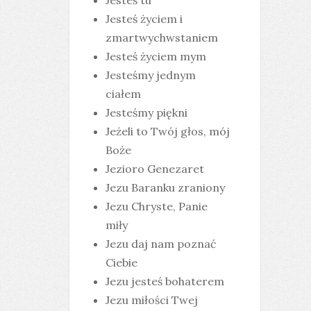
Jesteś tu
Jesteś życiem i
zmartwychwstaniem
Jesteś życiem mym
Jesteśmy jednym
ciałem
Jesteśmy piękni
Jeżeli to Twój głos, mój
Boże
Jezioro Genezaret
Jezu Baranku zraniony
Jezu Chryste, Panie
miły
Jezu daj nam poznać
Ciebie
Jezu jesteś bohaterem
Jezu miłości Twej