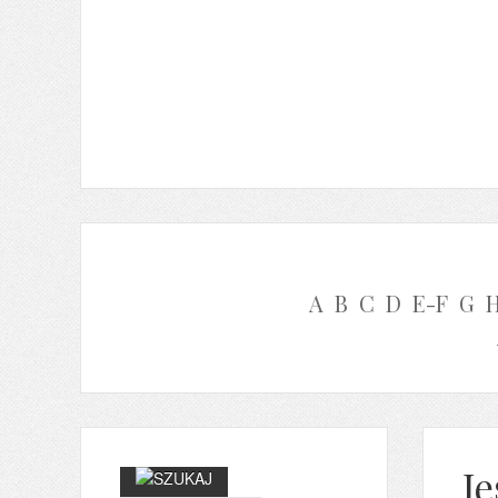
A
B
C
D
E-F
G
J