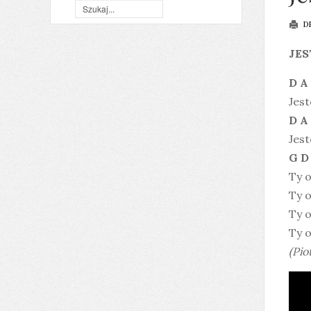
D
JES
D A
Jest
D A
Jest
G D 
Ty o
Ty o
Ty o
Ty o
(Pio