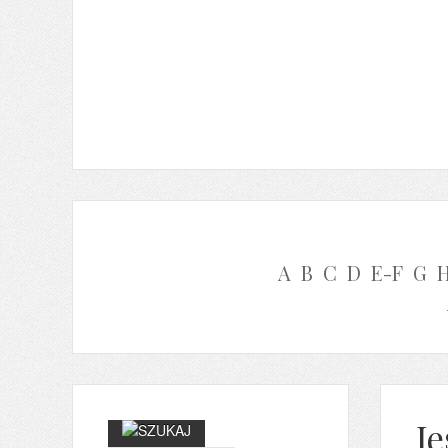
A
B
C
D
E-F
G
Je