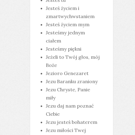
Jesteś tu
Jesteś życiem i
zmartwychwstaniem
Jesteś życiem mym
Jesteśmy jednym
ciałem
Jesteśmy piękni
Jeżeli to Twój głos, mój
Boże
Jezioro Genezaret
Jezu Baranku zraniony
Jezu Chryste, Panie
miły
Jezu daj nam poznać
Ciebie
Jezu jesteś bohaterem
Jezu miłości Twej