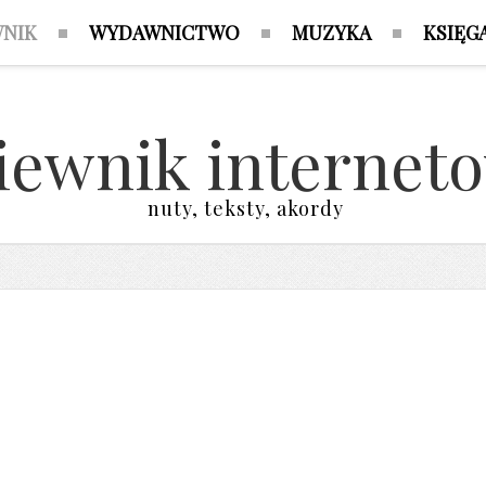
WNIK
WYDAWNICTWO
MUZYKA
KSIĘG
iewnik internet
nuty, teksty, akordy