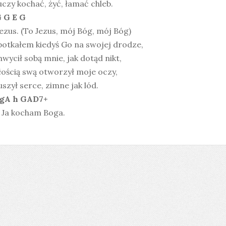
czy kochać, żyć, łamać chleb.
 G E G
ezus. (To Jezus, mój Bóg, mój Bóg)
potkałem kiedyś Go na swojej drodze,
wycił sobą mnie, jak dotąd nikt,
łością swą otworzył moje oczy,
szył serce, zimne jak lód.
sgA h GAD7+
 Ja kocham Boga.