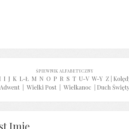
ŚPIEWNIK ALFABETYCZNY
H
I
J
K
L-Ł
M
N
O
P
R
S
T
U-V
W-Y
Z
|
Kolęd
Adwent
|
Wielki Post
|
Wielkanoc
|
Duch Święt
st Imię