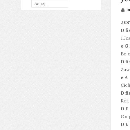
D
JES
D fi
1.Je
e G
Bo o
D fi
Zawi
e A
Cich
D fi
Ref
D E
On 
D E