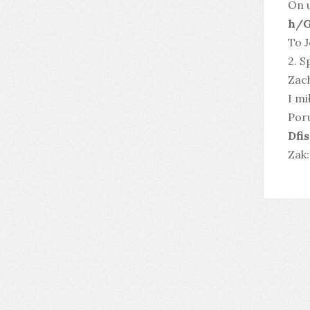
On u
h/G
To J
2. S
Zach
I mi
Poru
Dfi
Zak: