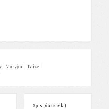
y
|
Maryjne
|
Taize
|
y
Spis piosenek J