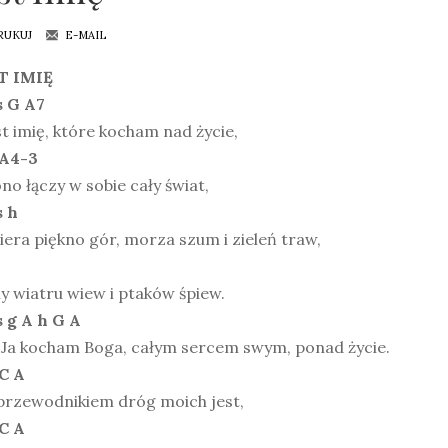
RUKUJ
E-MAIL
T IMIĘ
s G A7
st imię, które kocham nad życie,
 A4-3
no łączy w sobie cały świat,
s h
era piękno gór, morza szum i zieleń traw,
y wiatru wiew i ptaków śpiew.
s g A h G A
. Ja kocham Boga, całym sercem swym, ponad życie.
 C A
przewodnikiem dróg moich jest,
 C A