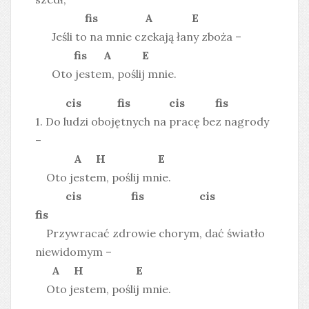
fis A E
Jeśli to na mnie czekają łany zboża –
fis A E
Oto jestem, poślij mnie.
cis fis cis fis
1. Do ludzi obojętnych na pracę bez nagrody
–
A H E
Oto jestem, poślij mnie.
cis fis cis
fis
Przywracać zdrowie chorym, dać światło
niewidomym –
A H E
Oto jestem, poślij mnie.