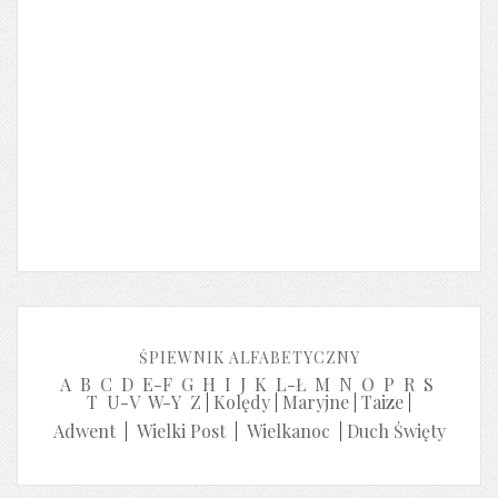
ŚPIEWNIK ALFABETYCZNY
A
B
C
D
E-F
G
H
I
J
K
L-Ł
M
N
O
P
R
S
T
U-V
W-Y
Z
|
Kolędy
|
Maryjne
|
Taize
|
Adwent
|
Wielki Post
|
Wielkanoc
|
Duch Święty