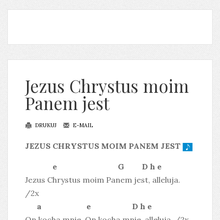
Jezus Chrystus moim
Panem jest
DRUKUJ
E-MAIL
JEZUS CHRYSTUS MOIM PANEM JEST
e G D h e
Jezus Chrystus moim Panem jest, alleluja.
/2x
a e D h e
On kocha mnie, On kocha mnie, alleluja. /2x