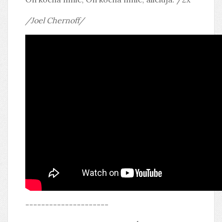
/Joel Chernoff/
---------------------