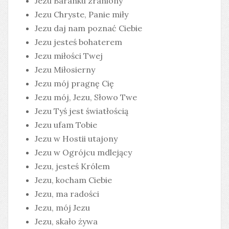
Jezu Baranku zraniony
Jezu Chryste, Panie miły
Jezu daj nam poznać Ciebie
Jezu jesteś bohaterem
Jezu miłości Twej
Jezu Miłosierny
Jezu mój pragnę Cię
Jezu mój, Jezu, Słowo Twe
Jezu Tyś jest światłością
Jezu ufam Tobie
Jezu w Hostii utajony
Jezu w Ogrójcu mdlejący
Jezu, jesteś Królem
Jezu, kocham Ciebie
Jezu, ma radości
Jezu, mój Jezu
Jezu, skało żywa