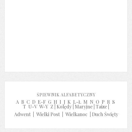
ŚPIEWNIK ALFABETYCZNY
A
B
C
D
E-F
G
H
I
J
K
L-Ł
M
N
O
P
R
S
T
U-V
W-Y
Z
|
Kolędy
|
Maryjne
|
Taize
|
Adwent
|
Wielki Post
|
Wielkanoc
|
Duch Święty