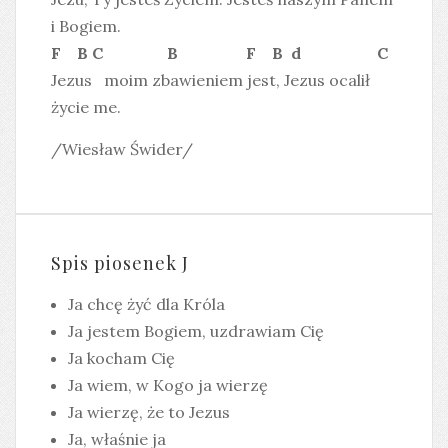
i Bogiem.
F B C B F B d C
Jezus moim zbawieniem jest, Jezus ocalił
życie me.
/Wiesław Świder/
Spis piosenek J
Ja chcę żyć dla Króla
Ja jestem Bogiem, uzdrawiam Cię
Ja kocham Cię
Ja wiem, w Kogo ja wierzę
Ja wierzę, że to Jezus
Ja, właśnie ja