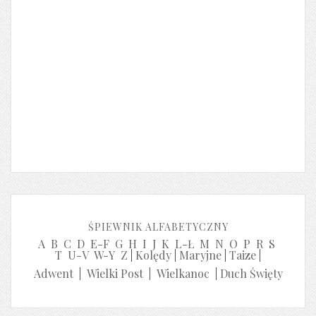
ŚPIEWNIK ALFABETYCZNY
A
B
C
D
E-F
G
H
I
J
K
L-Ł
M
N
O
P
R
S
T
U-V
W-Y
Z
|
Kolędy
|
Maryjne
|
Taize
|
Adwent
|
Wielki Post
|
Wielkanoc
|
Duch Święty