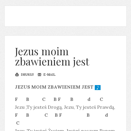
Jezus moim
zbawieniem jest
DRUKUJ
E-MAIL
JEZUS MOIM ZBAWIENIEM JEST
F B C B F B d C
Jezu ,Ty jesteś Drogą, Jezu, Ty jesteś Prawdą,
F B C B F B d
C
Jezu, Ty jesteś Życiem. Jesteś naszym Panem