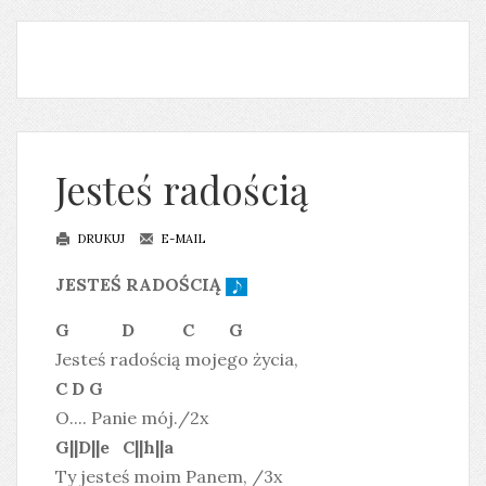
Jesteś radością
DRUKUJ
E-MAIL
JESTEŚ RADOŚCIĄ
G D C G
Jesteś radością mojego życia,
C D G
O.... Panie mój./2x
G||D||e C||h||a
Ty jesteś moim Panem, /3x