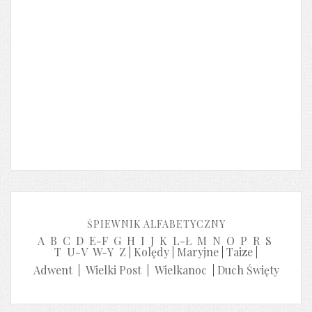
ŚPIEWNIK ALFABETYCZNY
A
B
C
D
E-F
G
H
I
J
K
L-Ł
M
N
O
P
R
S
T
U-V
W-Y
Z
|
Kolędy
|
Maryjne
|
Taize
|
Adwent
|
Wielki Post
|
Wielkanoc
|
Duch Święty