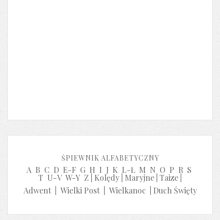
ŚPIEWNIK ALFABETYCZNY
A
B
C
D
E-F
G
H
I
J
K
L-Ł
M
N
O
P
R
S
T
U-V
W-Y
Z
|
Kolędy
|
Maryjne
|
Taize
|
Adwent
|
Wielki Post
|
Wielkanoc
|
Duch Święty