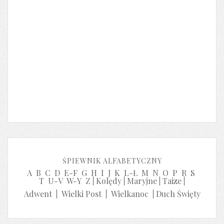
ŚPIEWNIK ALFABETYCZNY
A
B
C
D
E-F
G
H
I
J
K
L-Ł
M
N
O
P
R
S
T
U-V
W-Y
Z
|
Kolędy
|
Maryjne
|
Taize
|
Adwent
|
Wielki Post
|
Wielkanoc
|
Duch Święty