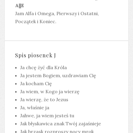
A||E
Jam Alfa i Omega, Pierwszy i Ostatni,
Początek i Koniec.
Spis piosenek J
Ja chcę żyć dla Króla
Ja jestem Bogiem, uzdrawiam Cię
Ja kocham Cię
Ja wiem, w Kogo ja wierzę
Ja wierzę, że to Jezus
Ja, właśnie ja
Jahwe, ja wiem jesteś tu
Jak błyskawica znak Twój zajaśnieje
Jak brzask rozproszy nocy mrok