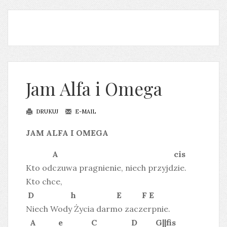
Jam Alfa i Omega
DRUKUJ
E-MAIL
JAM ALFA I OMEGA
A cis
Kto odczuwa pragnienie, niech przyjdzie.
Kto chce,
D h E F E
Niech Wody Życia darmo zaczerpnie.
A e C D G||fis