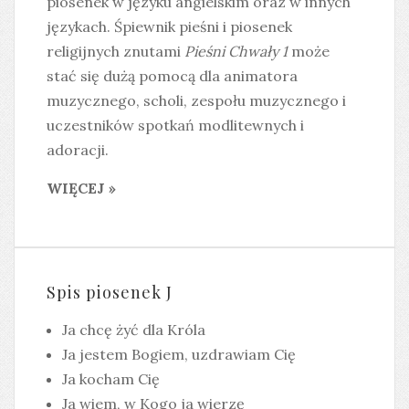
piosenek w języku angielskim oraz w innych
językach. Śpiewnik pieśni i piosenek
religijnych znutami
Pieśni Chwały 1
może
stać się dużą pomocą dla animatora
muzycznego, scholi, zespołu muzycznego i
uczestników spotkań modlitewnych i
adoracji.
WIĘCEJ »
Spis piosenek J
Ja chcę żyć dla Króla
Ja jestem Bogiem, uzdrawiam Cię
Ja kocham Cię
Ja wiem, w Kogo ja wierzę