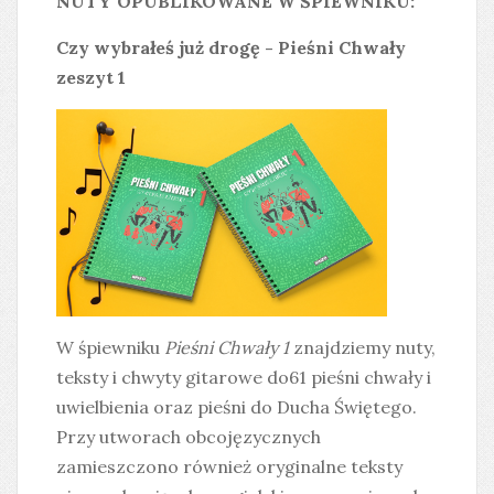
NUTY OPUBLIKOWANE W ŚPIEWNIKU:
Czy wybrałeś już drogę - Pieśni Chwały
zeszyt 1
W śpiewniku
Pieśni Chwały 1
znajdziemy nuty,
teksty i chwyty gitarowe do61 pieśni chwały i
uwielbienia oraz pieśni do Ducha Świętego.
Przy utworach obcojęzycznych
zamieszczono również oryginalne teksty