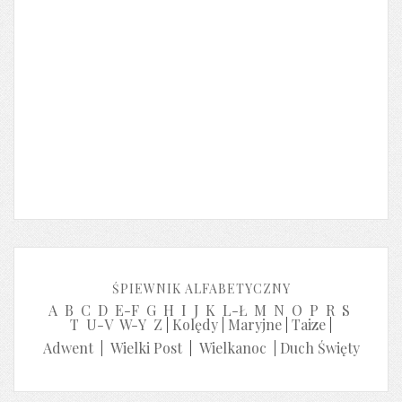
ŚPIEWNIK ALFABETYCZNY
A
B
C
D
E-F
G
H
I
J
K
L-Ł
M
N
O
P
R
S
T
U-V
W-Y
Z
|
Kolędy
|
Maryjne
|
Taize
|
Adwent
|
Wielki Post
|
Wielkanoc
|
Duch Święty