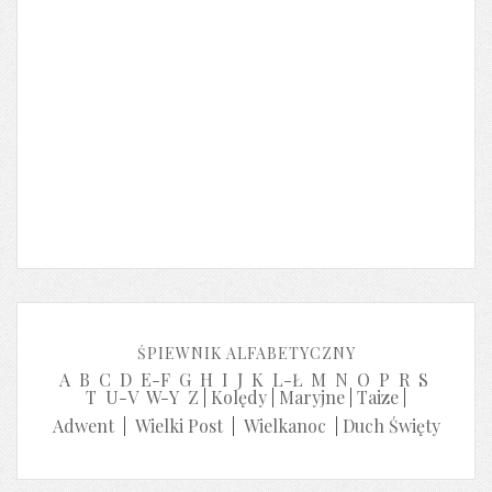
ŚPIEWNIK ALFABETYCZNY
A
B
C
D
E-F
G
H
I
J
K
L-Ł
M
N
O
P
R
S
T
U-V
W-Y
Z
|
Kolędy
|
Maryjne
|
Taize
|
Adwent
|
Wielki Post
|
Wielkanoc
|
Duch Święty