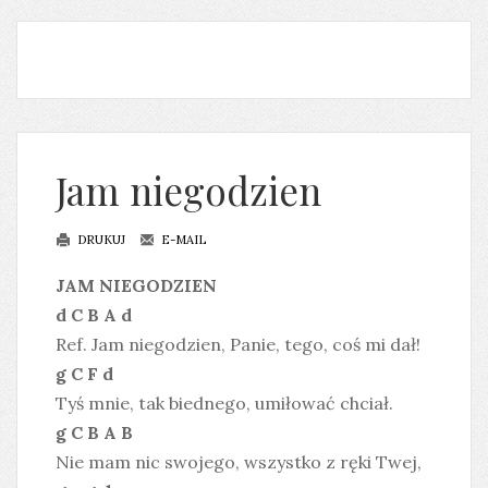
Jam niegodzien
DRUKUJ
E-MAIL
JAM NIEGODZIEN
d C B A d
Ref. Jam niegodzien, Panie, tego, coś mi dał!
g C F d
Tyś mnie, tak biednego, umiłować chciał.
g C B A B
Nie mam nic swojego, wszystko z ręki Twej,