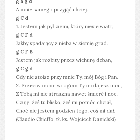
g a g d
A mnie samego przyjąć chciej.
g C d
1. Jestem jak pył ziemi, który niesie wiatr,
g C F d
Jakby spadający z nieba w ziemię grad.
g C F B
Jestem jak rozbity przez wichurę dzban,
g C g d
Gdy nie stoisz przy mnie Ty, mój Bóg i Pan.
2. Przeciw moim wrogom Ty mi dajesz moc,
Z Tobą mi nie straszna nawet śmierć i noc.
Czuję, żeś tu blisko, żeś mi pomóc chciał,
Choć nie jestem godzien tego, coś mi dał.
(Claudio Chieffo, tł. ks. Wojciech Danielski)