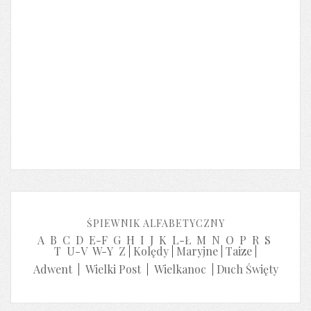
ŚPIEWNIK ALFABETYCZNY
A
B
C
D
E-F
G
H
I
J
K
L-Ł
M
N
O
P
R
S
T
U-V
W-Y
Z
|
Kolędy
|
Maryjne
|
Taize
|
Adwent
|
Wielki Post
|
Wielkanoc
|
Duch Święty