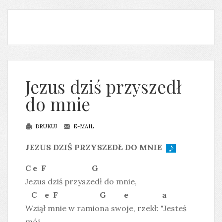
Jezus dziś przyszedł
do mnie
DRUKUJ
E-MAIL
JEZUS DZIŚ PRZYSZEDŁ DO MNIE
C e F G
Jezus dziś przyszedł do mnie,
C e F G e a
Wziął mnie w ramiona swoje, rzekł: "Jesteś
mój,