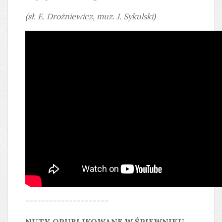
(sł. E. Drożniewicz, muz. J. Sykulski)
---------------------
NUTY OPUBLIKOWANE W ŚPIEWNIKU