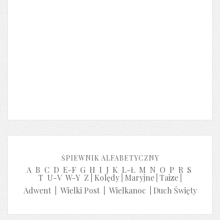
ŚPIEWNIK ALFABETYCZNY
A
B
C
D
E-F
G
H
I
J
K
L-Ł
M
N
O
P
R
S
T
U-V
W-Y
Z
|
Kolędy
|
Maryjne
|
Taize
|
Adwent
|
Wielki Post
|
Wielkanoc
|
Duch Święty