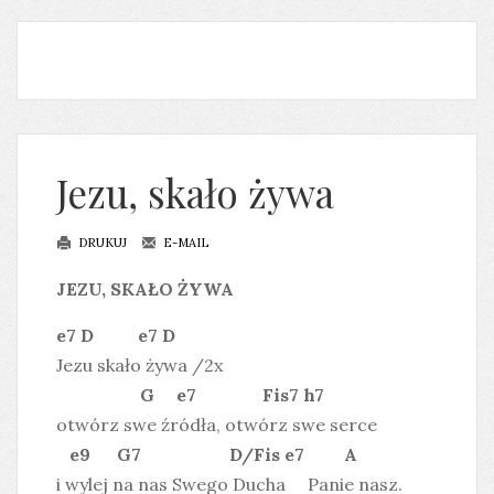
Jezu, skało żywa
DRUKUJ
E-MAIL
JEZU, SKAŁO ŻYWA
e7 D e7 D
Jezu skało żywa /2x
G e7 Fis7 h7
otwórz swe źródła, otwórz swe serce
e9 G7 D/Fis e7 A
i wylej na nas Swego Ducha Panie nasz.